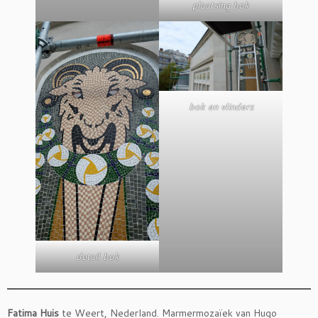
plaatsing bok
bok en vlinders
detail bok
Fatima Huis
te Weert, Nederland. Marmermozaïek van Hugo