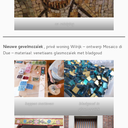
na reiniging
Nieuwe gevelmozaïek
, privé woning Wilrijk – ontwerp Mosaico di
Due – materiaal: venetiaans glasmozaïek met bladgoud
kappen motieven
bladgoud in
glasmozaïek