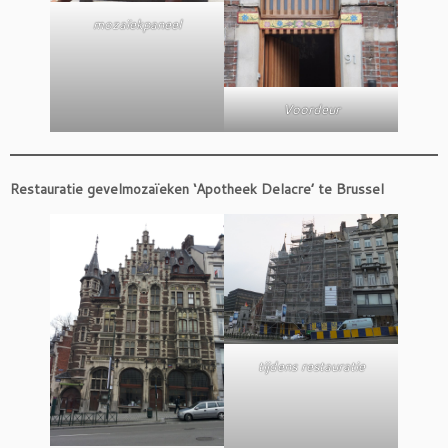
mozaïekpaneel
Voordeur
Restauratie gevelmozaïeken ‘Apotheek Delacre’ te Brussel
tijdens restauratie