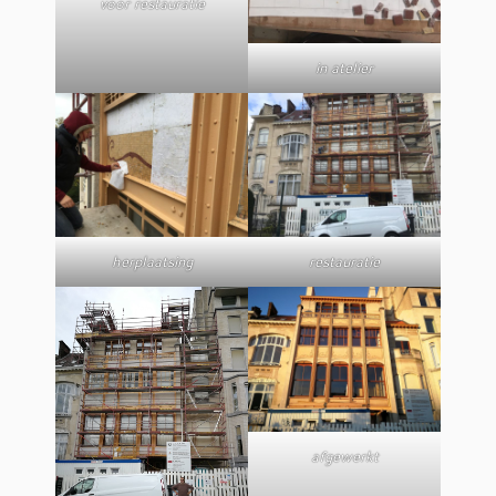
voor restauratie
in atelier
herplaatsing
restauratie
afgewerkt