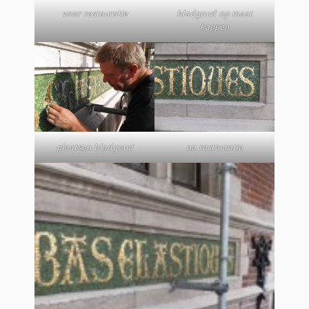
voor restauratie
bladgoud op maat
kappen
plaatsen bladgoud
na restauratie